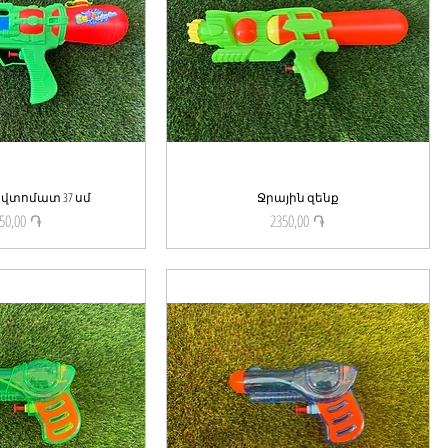
վտոմատ 37 սմ
ick View
Ջրային զենք
Quick View
50,00 ֏
2350,00 ֏
Price
Price