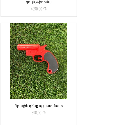
գույն, 4 ֆորմա
4990,00 ֏
Price
Ջրային զենք պլաստմասե
Quick View
590,00 ֏
Price