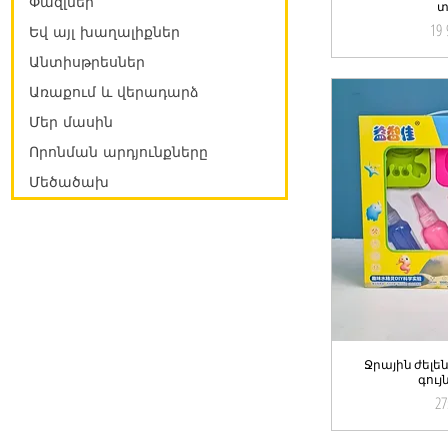
Փազլներ
տ
19 
Եվ այլ խաղալիքներ
Անտիսթրեսներ
Առաքում և վերադարձ
Մեր մասին
Որոնման արդյունքները
Մեծածախ
Ջրային ժելե
Qu
գույ
27