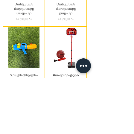
Մանկական
Մանկական
մարզասարք
մարզասարք
վազքուղի
քայլուղի
Price
Price
67 590,00 ֏
43 990,00 ֏
Ջրային զենք դինո
Բասկետբոլի շիթ
ճամպրուկով
Price
1990,00 ֏
Առկա չէ