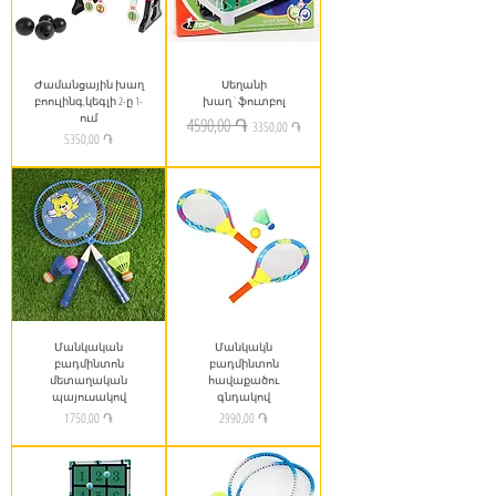
Ժամանցային խաղ
Սեղանի
բոուլինգ,կեգլի 2-ը 1-
խաղ`ֆուտբոլ
ում
Regular Price
Sale Price
4590,00 ֏
3350,00 ֏
Price
5350,00 ֏
Մանկական
Մանկակն
բադմինտոն
բադմինտոն
մետաղական
հավաքածու
պայուսակով
գնդակով
Price
Price
1750,00 ֏
2990,00 ֏