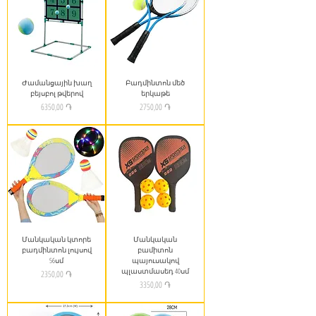
Ժամանցային խաղ
Բադմինտոն մեծ
բեյսբոլ թվերով
երկաթե
Price
Price
6350,00 ֏
2750,00 ֏
Մանկական կտորե
Մանկական
բադմինտոն լույսով
բամիտոն
56սմ
պայուսակով
պլաստմասեդ 40սմ
Price
2350,00 ֏
Price
3350,00 ֏