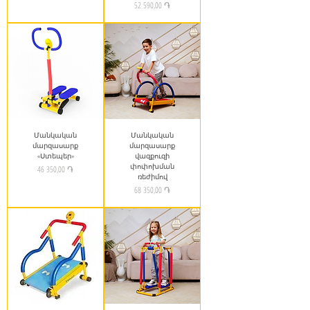
Price
52 590,00 ֏
Մանկական
Մանկական
մարզասարք
մարզասարք
«Ստեպեր»
վազքուզի
փոփոխման
Price
46 350,00 ֏
ռեժիմով
Price
68 350,00 ֏