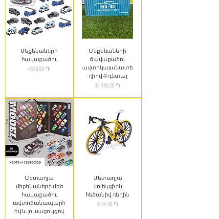
Մեքենաների
Մեքենաների
հավաքածու
ճավաքածու
ավտոկայանատե
Price
6590,00 ֏
ղիով 48 դետալ
Price
34 990,00 ֏
Մետաղյա
Մետաղյա
մեքենաների մեծ
կոլեկցիոն
հավաքածու
հեծանիվ դեղին
ավտոճանապարհ
Price
2350,00 ֏
ով և լուսացույցով