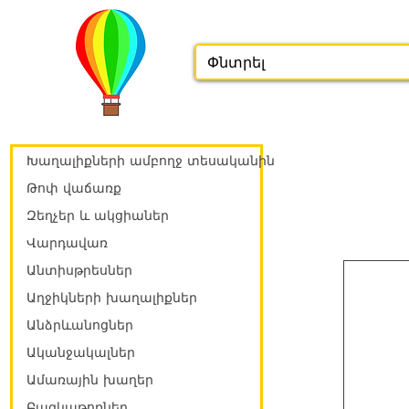
Խաղալիքների ամբողջ տեսականին
Թոփ վաճառք
Զեղչեր և ակցիաներ
Վարդավառ
Անտիսթրեսներ
Աղջիկների խաղալիքներ
Անձրևանոցներ
Ականջակալներ
Ամառային խաղեր
Բազկաթոռներ