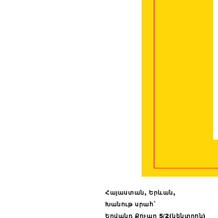
Հայաստան, Երևան,
Խանութ սրահ՝
Երվանդ Քոչար 5/2(կենտրոն)