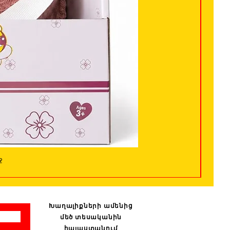
ջ
Խաղալիքների ամենից
մեծ տեսականին
հայաստանում