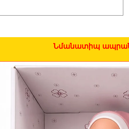
Նմանատիպ ապրան