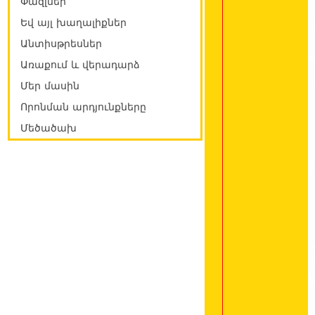
Փազլներ
Եվ այլ խաղալիքներ
Անտիսթրեսներ
Առաքում և վերադարձ
Մեր մասին
Որոնման արդյունքները
Մեծածախ