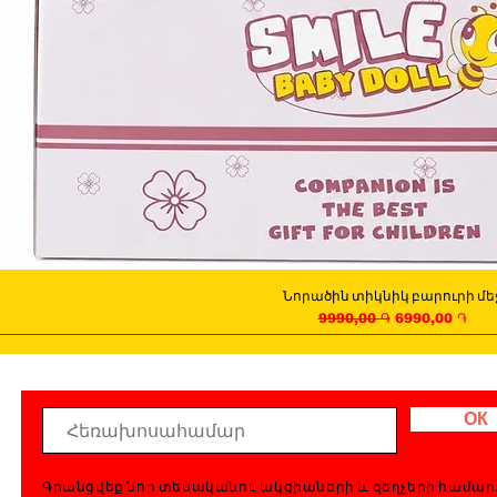
Նորածին տիկնիկ բարուրի մե
Quick View
Regular Price
Sale Price
9990,00 ֏
6990,00 ֏
ОК
Գրանցվեք նոր տեսականու, ակցիաների և զեղչերի համար