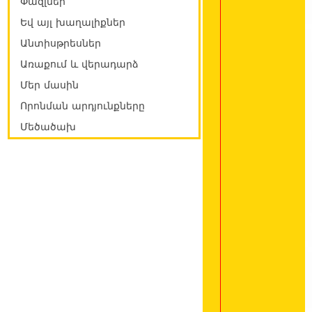
Փազլներ
Եվ այլ խաղալիքներ
Անտիսթրեսներ
Առաքում և վերադարձ
Մեր մասին
Որոնման արդյունքները
Մեծածախ