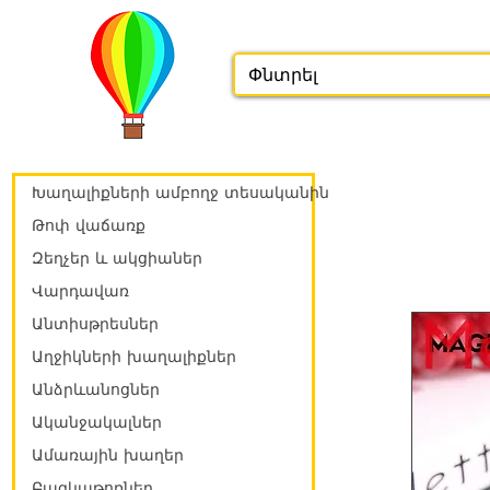
Խաղալիքների ամբողջ տեսականին
Թոփ վաճառք
Զեղչեր և ակցիաներ
Վարդավառ
Անտիսթրեսներ
Աղջիկների խաղալիքներ
Անձրևանոցներ
Ականջակալներ
Ամառային խաղեր
Բազկաթոռներ