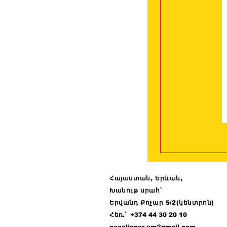
Հայաստան, Երևան,
Խանութ սրահ՝
Երվանդ Քոչար 5/2(կենտրոն)
Հ
եռ.՝ +374 44
30 20 10