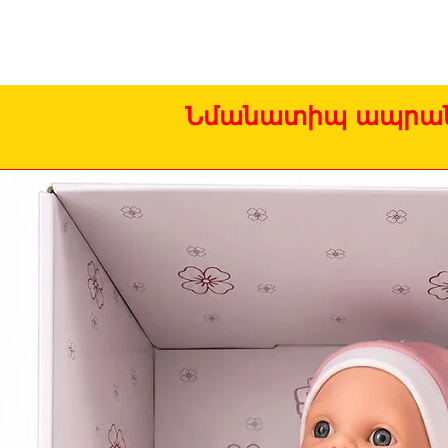
Նմանատիպ ապրան