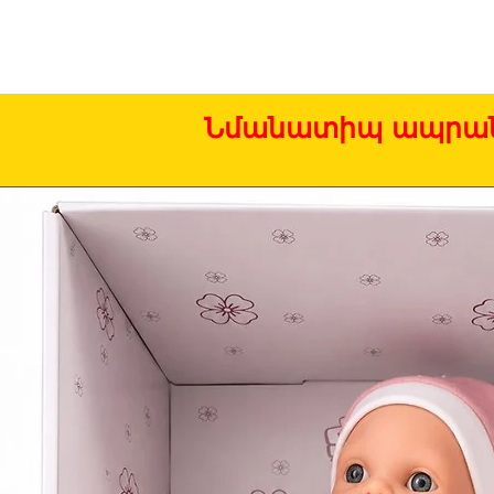
Նմանատիպ ապրան