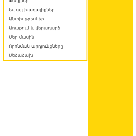
Փազլներ
Եվ այլ խաղալիքներ
Անտիսթրեսներ
Առաքում և վերադարձ
Մեր մասին
Որոնման արդյունքները
Մեծածախ