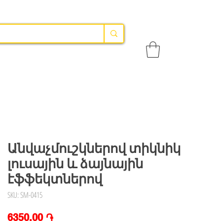
Անվաչմուշկներով տիկնիկ
լուսային և ձայնային
էֆֆեկտներով
SKU: SM-0415
Price
6350,00 ֏