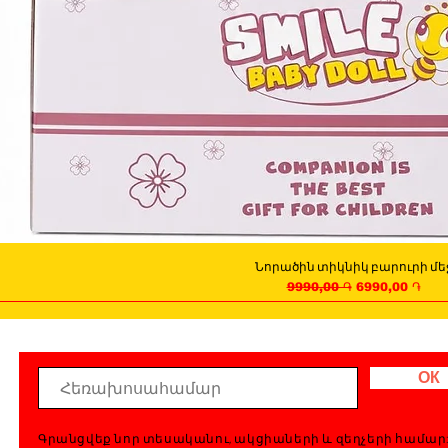
Նորածին տիկնիկ բարուրի մե
Quick View
Regular Price
Sale Price
9990,00 ֏
6990,00 ֏
ОК
Գրանցվեք նոր տեսականու, ակցիաների և զեղչերի համար