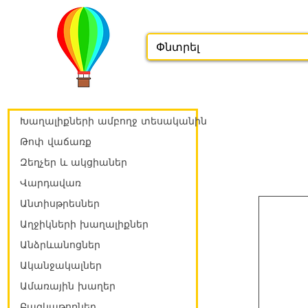
Խաղալիքների ամբողջ տեսականին
Թոփ վաճառք
Զեղչեր և ակցիաներ
Վարդավառ
Անտիսթրեսներ
Աղջիկների խաղալիքներ
Անձրևանոցներ
Ականջակալներ
Ամառային խաղեր
Բազկաթոռներ