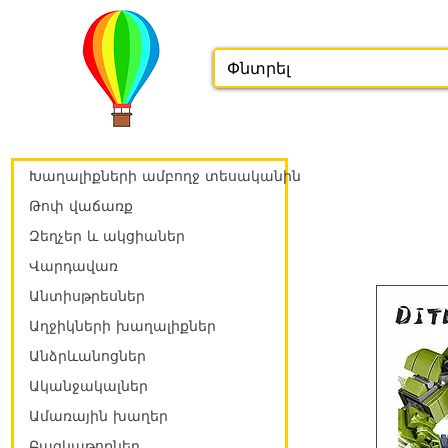
Խաղալիքների ամբողջ տեսականին
Թոփ վաճառք
Զեղչեր և ակցիաներ
Վարդավառ
Անտիսթրեսներ
Աղջիկների խաղալիքներ
Անձրևանոցներ
Ականջակալներ
Ամառային խաղեր
Բազկաթոռներ