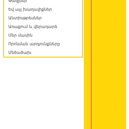
Փազլներ
Եվ այլ խաղալիքներ
Անտիսթրեսներ
Առաքում և վերադարձ
Մեր մասին
Որոնման արդյունքները
Մեծածախ