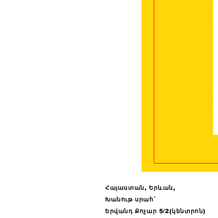
Հայաստան, Երևան,
Խանութ սրահ՝
Երվանդ Քոչար 5/2(կենտրոն)