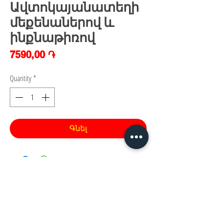
Ավտոկայանատեղի
մեքենաներով և
ինքնաթիռով
Price
7590,00 ֏
Quantity
*
Գնել
Հայաստան, Երևան,
Խանութ սրահ՝