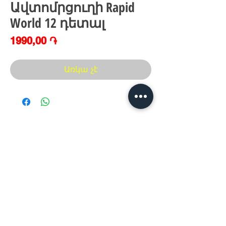
Ավտոմրցուղի Rapid
World 12 դետալ
Price
1990,00 ֏
Առկա չէ
Հայաստան, Երևան,
Խանութ սրահ՝
Երվանդ Քոչար 5/2(կենտրոն)
Հ
եռ.՝ +374 44
30 20 10
xaxaliqner.am@gmail.com
Խաղալիքների ամենից մեծ տեսականին
հայաստանում
www.xaxaliqner.am