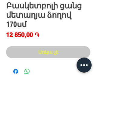
Բասկետբոլի ցանց
մետաղյա ձողով
170սմ
Price
12 850,00 ֏
Առկա չէ
Հայաստան, Երևան,
Խանութ սրահ՝
Երվանդ Քոչար 5/2(կենտրոն)
Հ
եռ.՝ +374 44
30 20 10
xaxaliqner.am@gmail.com
Խաղալիքների ամենից մեծ տեսականին
հայաստանում