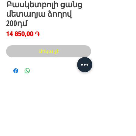
Բասկետբոլի ցանց
մետաղյա ձողով
200դմ
Price
14 850,00 ֏
Առկա չէ
Հայաստան, Երևան,
Խանութ սրահ՝
Երվանդ Քոչար 5/2(կենտրոն)
Հ
եռ.՝ +374 44
30 20 10
xaxaliqner.am@gmail.com
Խաղալիքների ամենից մեծ տեսականին
հայաստանում