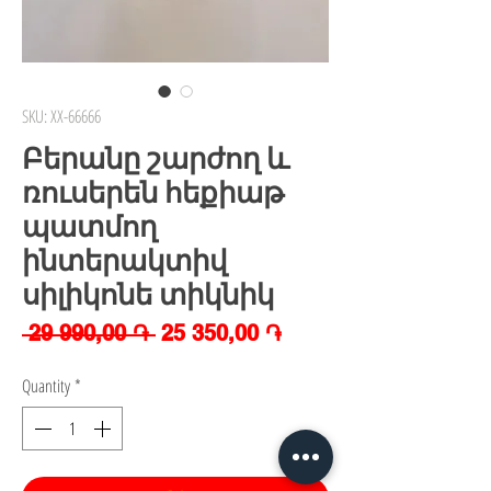
SKU: XX-66666
Բերանը շարժող և
ռուսերեն հեքիաթ
պատմող
ինտերակտիվ
սիլիկոնե տիկնիկ
Regular
Sale
 29 990,00 ֏ 
25 350,00 ֏
Price
Price
Quantity
*