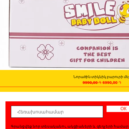
Նորածին տիկնիկ բարուրի մե
Quick View
Regular Price
Sale Price
9990,00 ֏
6990,00 ֏
ОК
Գրանցվեք նոր տեսականու, ակցիաների և զեղչերի համար