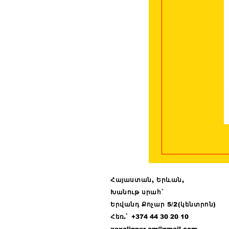
Հայաստան, Երևան,
Խանութ սրահ՝
Երվանդ Քոչար 5/2(կենտրոն)
Հ
եռ.՝ +374 44
30 20 10