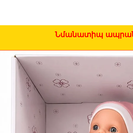
Նմանատիպ ապրան