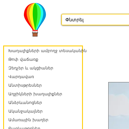
Խաղալիքների ամբողջ տեսականին
Թոփ վաճառք
Զեղչեր և ակցիաներ
Վարդավառ
Անտիսթրեսներ
Աղջիկների խաղալիքներ
Անձրևանոցներ
Ականջակալներ
Ամառային խաղեր
Բազկաթոռներ