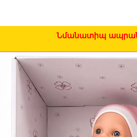
Նմանատիպ ապրան