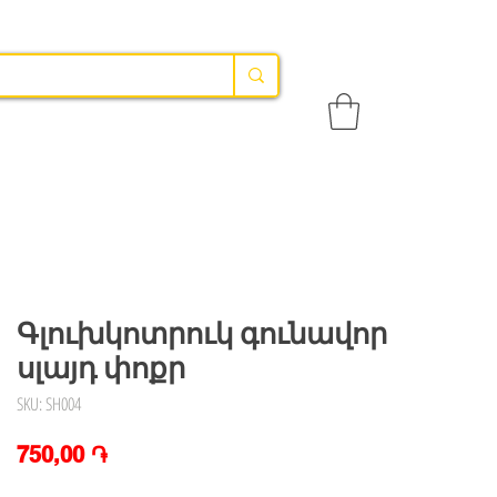
Գլուխկոտրուկ գունավոր
սլայդ փոքր
SKU: SH004
Price
750,00 ֏