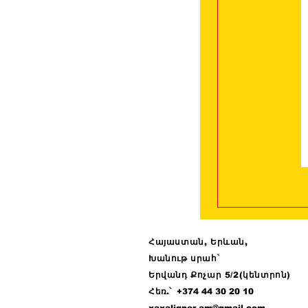
Հայաստան, Երևան,
Խանութ սրահ՝
Երվանդ Քոչար 5/2(կենտրոն)
Հ
եռ.՝ +374 44
30 20 10