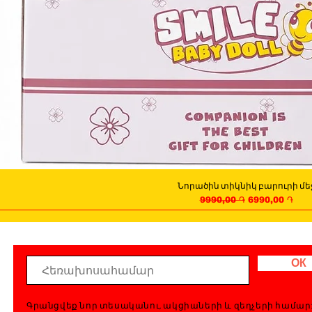
Նորածին տիկնիկ բարուրի մե
Quick View
Regular Price
Sale Price
9990,00 ֏
6990,00 ֏
ОК
Գրանցվեք նոր տեսականու, ակցիաների և զեղչերի համար