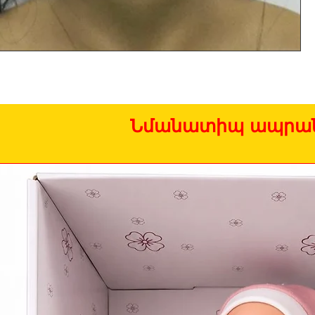
Նմանատիպ ապրան