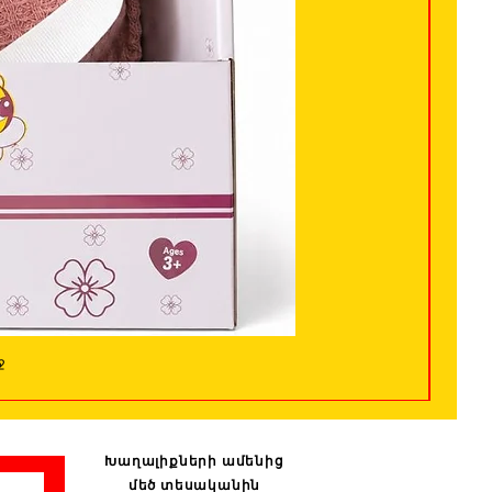
ջ
Խաղալիքների ամենից
մեծ տեսականին