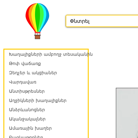
Խաղալիքների ամբողջ տեսականին
Թոփ վաճառք
Զեղչեր և ակցիաներ
Վարդավառ
Անտիսթրեսներ
Աղջիկների խաղալիքներ
Անձրևանոցներ
Ականջակալներ
Ամառային խաղեր
Բազկաթոռներ