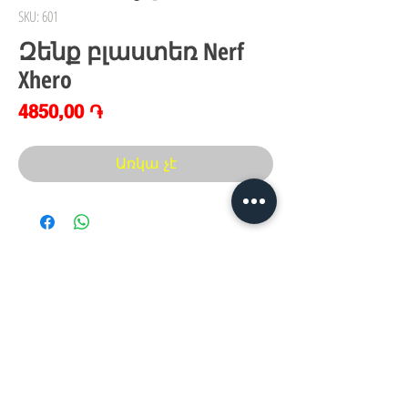
SKU: 601
Զենք բլաստեռ Nerf
Xhero
Price
4850,00 ֏
Առկա չէ
Հայաստան, Երևան,
Խանութ սրահ՝
Երվանդ Քոչար 5/2(կենտրոն)
Հ
եռ.՝ +374 44
30 20 10
xaxaliqner.am@gmail.com
Խաղալիքների ամենից մեծ տեսականին
հայաստանում