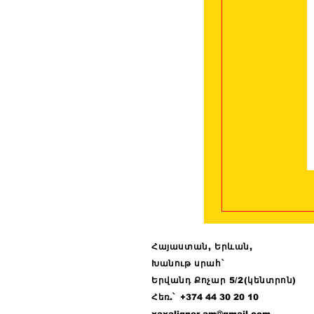
Հայաստան, Երևան,
Խանութ սրահ՝
Երվանդ Քոչար 5/2(կենտրոն)
Հ
եռ.՝ +374 44
30 20 10