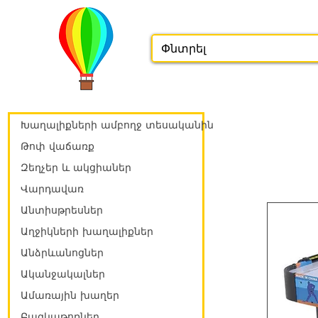
Խաղալիքների ամբողջ տեսականին
Թոփ վաճառք
Զեղչեր և ակցիաներ
Վարդավառ
Անտիսթրեսներ
Աղջիկների խաղալիքներ
Անձրևանոցներ
Ականջակալներ
Ամառային խաղեր
Բազկաթոռներ