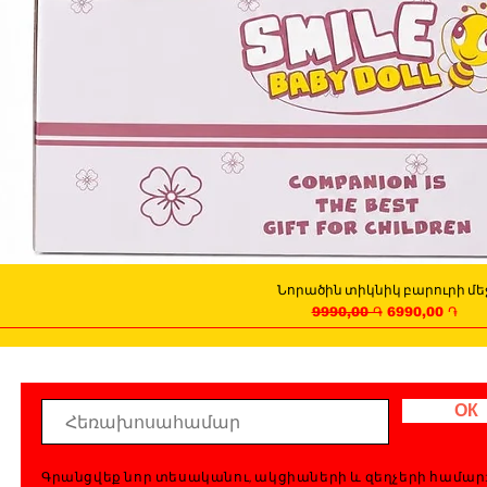
Նորածին տիկնիկ բարուրի մե
Quick View
Regular Price
Sale Price
9990,00 ֏
6990,00 ֏
ОК
Գրանցվեք նոր տեսականու, ակցիաների և զեղչերի համար