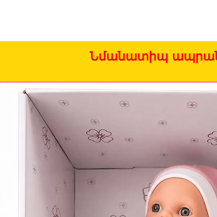
Նմանատիպ ապրան