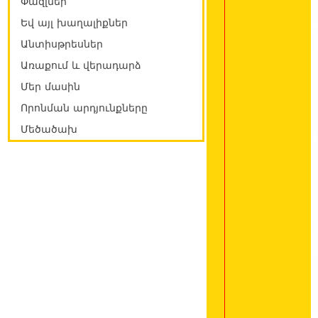
Փազլներ
Եվ այլ խաղալիքներ
Անտիսթրեսներ
Առաքում և վերադարձ
Մեր մասին
Որոնման արդյունքները
Մեծածախ