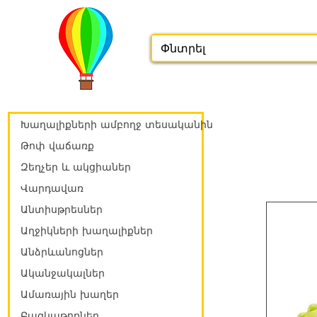
Խաղալիքների ամբողջ տեսականին
Թոփ վաճառք
Զեղչեր և ակցիաներ
Վարդավառ
Անտիսթրեսներ
Աղջիկների խաղալիքներ
Անձրևանոցներ
Ականջակալներ
Ամառային խաղեր
Բազկաթոռներ