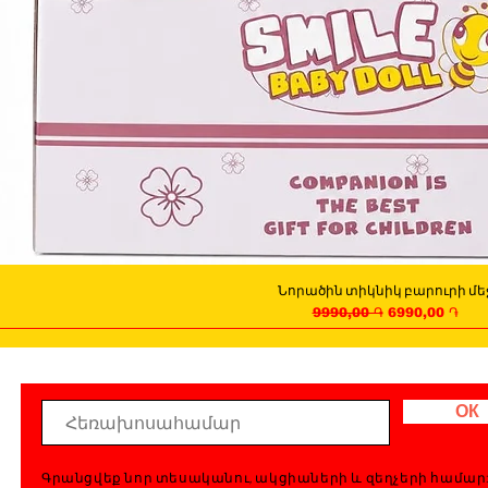
Նորածին տիկնիկ բարուրի մե
Quick View
Regular Price
Sale Price
9990,00 ֏
6990,00 ֏
ОК
Գրանցվեք նոր տեսականու, ակցիաների և զեղչերի համար