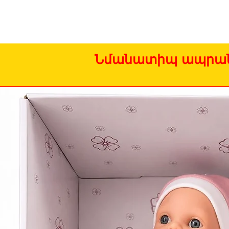
Նմանատիպ ապրան