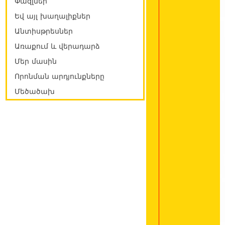
Փազլներ
Եվ այլ խաղալիքներ
Անտիսթրեսներ
Առաքում և վերադարձ
Մեր մասին
Որոնման արդյունքները
Մեծածախ