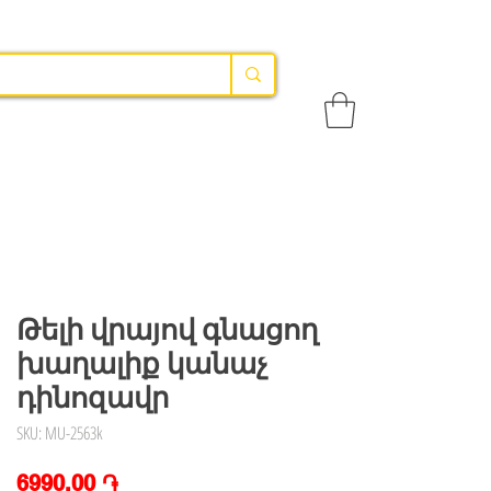
Թելի վրայով գնացող
խաղալիք կանաչ
դինոզավր
SKU: MU-2563k
Price
6990,00 ֏