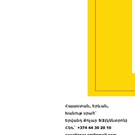
Հայաստան, Երևան,
Խանութ սրահ՝
Երվանդ Քոչար 5/2(կենտրոն)
Հ
եռ.՝ +374 44
30 20 10