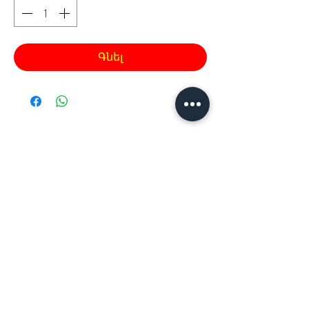
Գնել
Հայաստան, Երևան,
Խանութ սրահ՝
Երվանդ Քոչար 5/2(կենտրոն)
Հ
եռ.՝ +374 44
30 20 10
xaxaliqner.am@gmail.com
Խաղալիքների ամենից մեծ տեսականին
հայաստանում
www.xaxaliqner.am