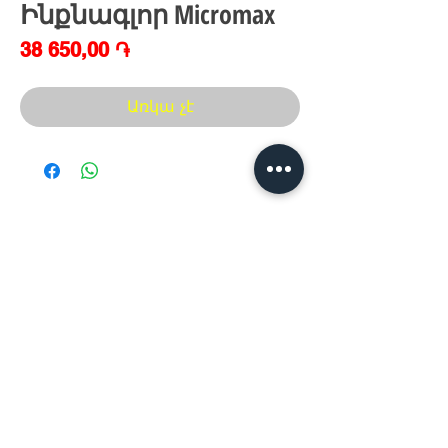
Ինքնագլոր Micromax
Price
38 650,00 ֏
Առկա չէ
Հայաստան, Երևան,
Խանութ սրահ՝
Երվանդ Քոչար 5/2(կենտրոն)
Հ
եռ.՝ +374 44
30 20 10
xaxaliqner.am@gmail.com
Խաղալիքների ամենից մեծ տեսականին
հայաստանում
www.xaxaliqner.am