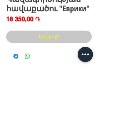
հավաքածու "Еврики"
Price
18 350,00 ֏
Առկա չէ
Հայաստան, Երևան,
Խանութ սրահ՝
Երվանդ Քոչար 5/2(կենտրոն)
Հ
եռ.՝ +374 44
30 20 10
xaxaliqner.am@gmail.com
Խաղալիքների ամենից մեծ տեսականին
հայաստանում
www.xaxaliqner.am