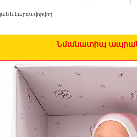
ան և կարգավորվող
Նմանատիպ ապրան