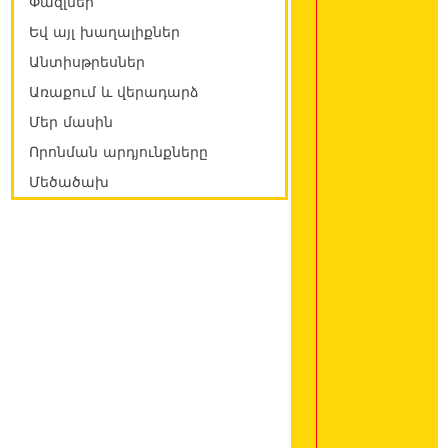
Փազլներ
Եվ այլ խաղալիքներ
Անտիսթրեսներ
Առաքում և վերադարձ
Մեր մասին
Որոնման արդյունքները
Մեծածախ