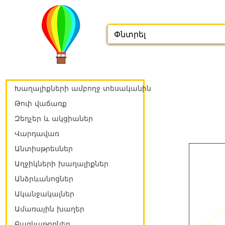
Խաղալիքների ամբողջ տեսականին
Թոփ վաճառք
Զեղչեր և ակցիաներ
Վարդավառ
Անտիսթրեսներ
Աղջիկների խաղալիքներ
Անձրևանոցներ
Ականջակալներ
Ամառային խաղեր
Բազկաթոռներ