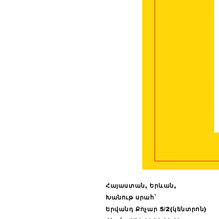
Հայաստան, Երևան,
Խանութ սրահ՝
Երվանդ Քոչար 5/2(կենտրոն)