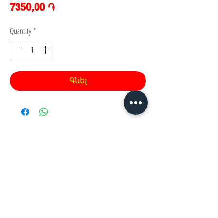
Price
7350,00 ֏
Quantity
*
Գնել
Հայաստան, Երևան,
Խանութ սրահ՝
Երվանդ Քոչար 5/2(կենտրոն)
Հ
եռ.՝ +374 44
30 20 10
xaxaliqner.am@gmail.com
Խաղալիքների ամենից մեծ տեսականին
հայաստանում