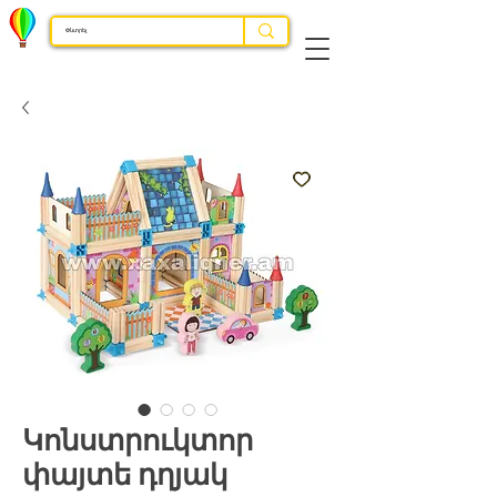
Կոնստրուկտոր
փայտե դղյակ