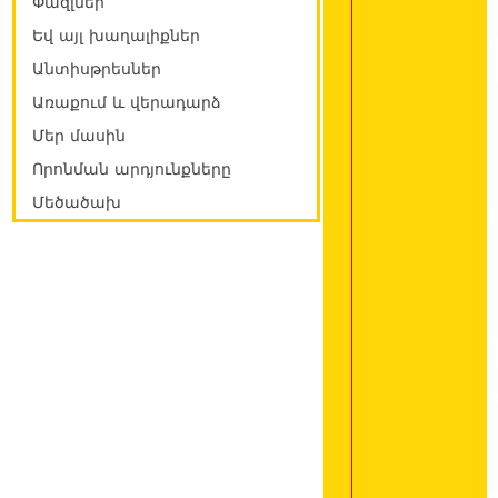
Փազլներ
Եվ այլ խաղալիքներ
Անտիսթրեսներ
Առաքում և վերադարձ
Մեր մասին
Որոնման արդյունքները
Մեծածախ