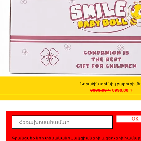
Նորածին տիկնիկ բարուրի մե
Quick View
Regular Price
Sale Price
9990,00 ֏
6990,00 ֏
ОК
Գրանցվեք նոր տեսականու, ակցիաների և զեղչերի համար