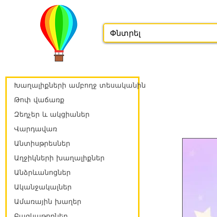
Խաղալիքների ամբողջ տեսականին
Թոփ վաճառք
Զեղչեր և ակցիաներ
Վարդավառ
Անտիսթրեսներ
Աղջիկների խաղալիքներ
Անձրևանոցներ
Ականջակալներ
Ամառային խաղեր
Բազկաթոռներ