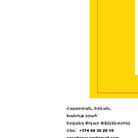
Հայաստան, Երևան,
Խանութ սրահ՝
Երվանդ Քոչար 5/2(կենտրոն)
Հ
եռ.՝ +374 44
30 20 10