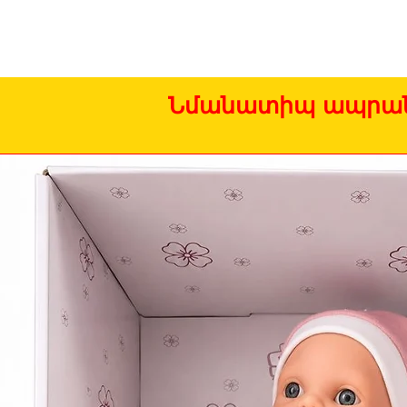
Նմանատիպ ապրան