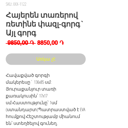
SKU: XXX-1122
Հայերեն տառերով
ռետինե փազլ-գորգ`
Այլ գորգ
Regular
Sale
 9850,00 ֏ 
8850,00 ֏
Price
Price
Առկա չէ
Հավաքված գորգի
մակերեսը` 136x85 սմ:
Յուրաքանյուր տառի
քառակուսին՝ 17x17
սմ:Հաստությունը՝ 1սմ
(ստանդարտ)Պատրաստված է EVA
հումքով:Հեշտությամբ միանում
են՝ ստեղծելով գունեղ,