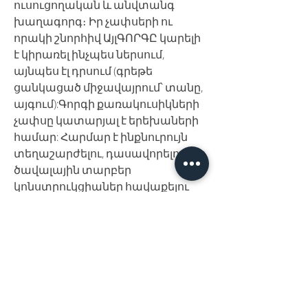
ուսուցողական և անվտանգ
խաղագորգ։ Իր չափսերի ու
որակի շնորհիվ ԱյլԳՈՐԳԸ կարելի
է կիրառել ինչպես ներսում,
այնպես էլ դրսում (գրեթե
ցանկացած միջավայրում՝ տանը,
այգում):Գորգի քառակուսիկների
չափսը կատարյալ է երեխաների
համար: Հարմար է ինքնուրույն
տեղաշարժելու, դասավորելու և
ծավալային տարբեր
կոնստրուկցիաներ հավաքելու
համար:Պատրաստված
է EVA հումքով:Անհոտ է, փափուկ և
հարվածակայուն, մակերևույթը
ջրակայուն է, չսահող և հեշտ
մաքրվող: