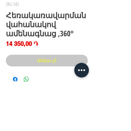
SKU: 543
Հեռակառավարման
վահանակով
ամենագնաց ,360°
Price
14 350,00 ֏
Առկա չէ
Հայաստան, Երևան,
Խանութ սրահ՝
Երվանդ Քոչար 5/2(կենտրոն)
Հ
եռ.՝ +374 44
30 20 10
xaxaliqner.am@gmail.com
Խաղալիքների ամենից մեծ տեսականին