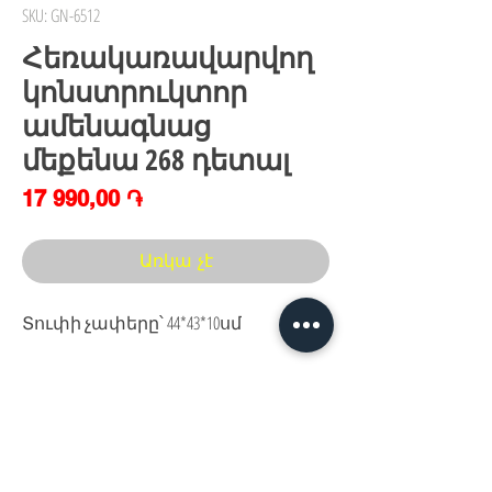
SKU: GN-6512
Հեռակառավարվող
կոնստրուկտոր
ամենագնաց
մեքենա 268 դետալ
Price
17 990,00 ֏
Առկա չէ
Տուփի չափերը՝ 44*43*10սմ
Հայաստան, Երևան,