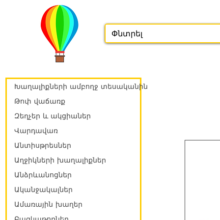
Խաղալիքների ամբողջ տեսականին
Թոփ վաճառք
Զեղչեր և ակցիաներ
Վարդավառ
Անտիսթրեսներ
Աղջիկների խաղալիքներ
Անձրևանոցներ
Ականջակալներ
Ամառային խաղեր
Բազկաթոռներ