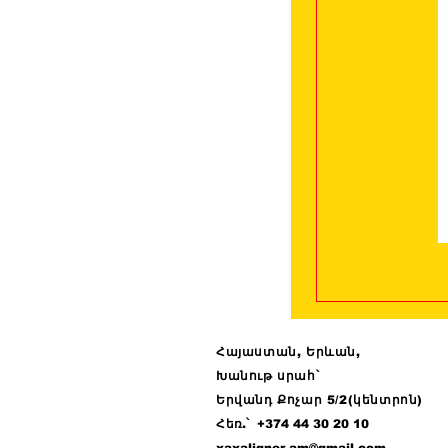
Հայաստան, Երևան,
Խանութ սրահ՝
Երվանդ Քոչար 5/2(կենտրոն)
Հ
եռ.՝ +374 44
30 20 10