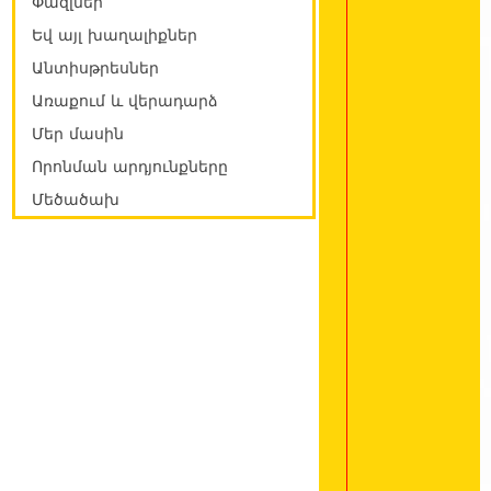
Փազլներ
Եվ այլ խաղալիքներ
Անտիսթրեսներ
Առաքում և վերադարձ
Մեր մասին
Որոնման արդյունքները
Մեծածախ