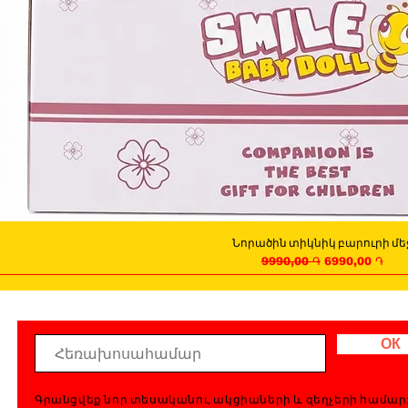
Նորածին տիկնիկ բարուրի մե
Quick View
Regular Price
Sale Price
9990,00 ֏
6990,00 ֏
ОК
Գրանցվեք նոր տեսականու, ակցիաների և զեղչերի համար