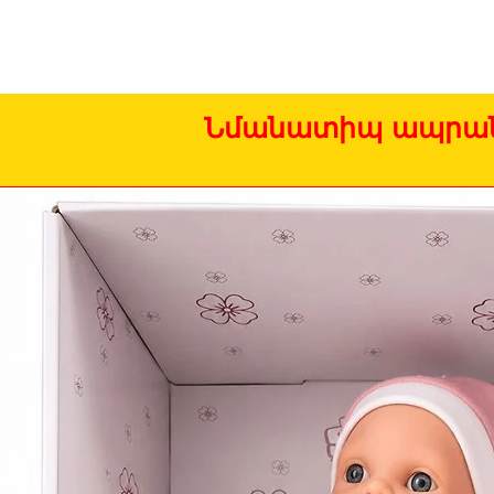
Նմանատիպ ապրան