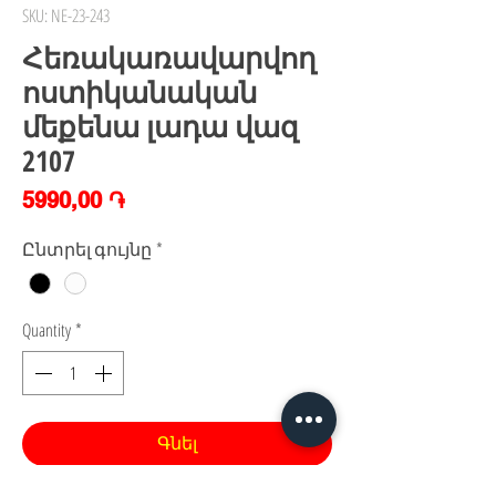
SKU: NE-23-243
Հեռակառավարվող
ոստիկանական
մեքենա լադա վազ
2107
Price
5990,00 ֏
Ընտրել գույնը
*
Quantity
*
Գնել