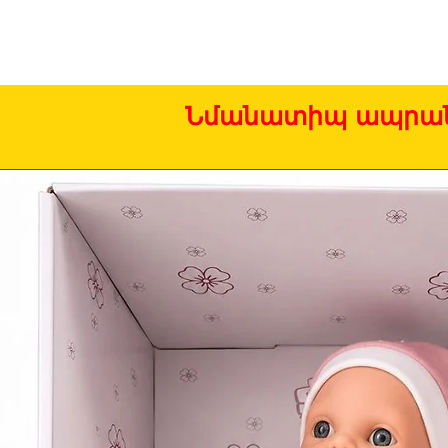
Նմանատիպ ապրան