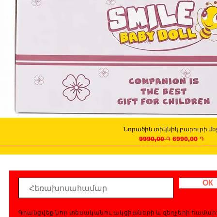
Նորածին տիկնիկ բարուրի մե
Quick View
Regular Price
Sale Price
9990,00 ֏
6990,00 ֏
ОК
Գրանցվեք նոր տեսականու, ակցիաների և զեղչերի համար