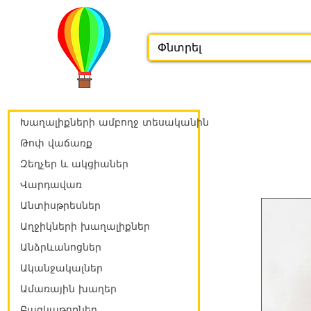
Խաղալիքների ամբողջ տեսականին
Թոփ վաճառք
Զեղչեր և ակցիաներ
Վարդավառ
Անտիսթրեսներ
Աղջիկների խաղալիքներ
Անձրևանոցներ
Ականջակալներ
Ամառային խաղեր
Բազկաթոռներ