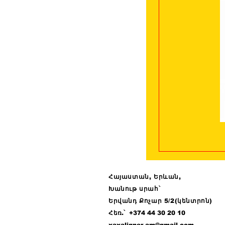
Հայաստան, Երևան,
Խանութ սրահ՝
Երվանդ Քոչար 5/2(կենտրոն)
Հ
եռ.՝ +374 44
30 20 10