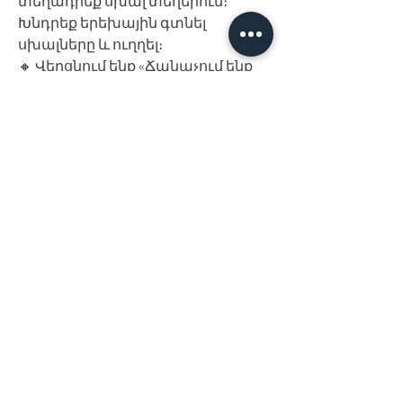
տեղադրեք սխալ տեղերում։
Խնդրեք երեխային գտնել
սխալները և ուղղել։
🔸 Վերցնում ենք «Ճանաչում ենք
աշխարհը» շարքից 2 տարբեր
խմբեր ներկայացնող
տախտակներ: Օրինակ՝ «Մրգերը»
և «Բանջարեղենը»: Մի
տախտակից ընտրում ենք 4
պատկեր, մյուս տախտակից՝ 1
պատկեր: Օրինակ՝ «Մրգերից»
վերցնում ենք բանանը, խաղողը,
նարինջը, նուռը, իսկ
«Բանջարեղենից»՝ կաղամբը:
Երեխային խնդրում ենք բոլոր 5
պատկերների մեջ գտնել
ավելորդը:
🔸 «Ճանաչում ենք աշխարհը»
շարքից ընտրում ենք