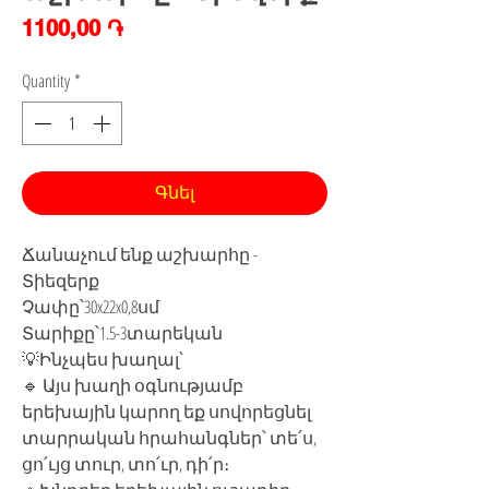
Price
1100,00 ֏
Quantity
*
Գնել
Ճանաչում ենք աշխարհը -
Տիեզերք
Չափը՝30x22x0,8սմ
Տարիքը՝1.5-3տարեկան
💡Ինչպես խաղալ՝
🔹 Այս խաղի օգնությամբ
երեխային կարող եք սովորեցնել
տարրական հրահանգներ՝ տե՛ս,
ցո՛ւյց տուր, տո՛ւր, դի՛ր։