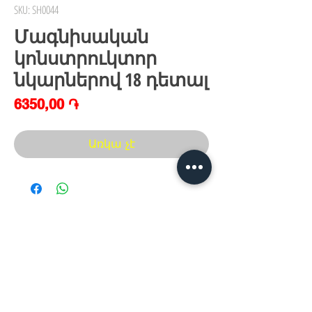
SKU: SH0044
Մագնիսական
կոնստրուկտոր
նկարներով 18 դետալ
Price
6350,00 ֏
Առկա չէ
Հայաստան, Երևան,
Խանութ սրահ՝
Երվանդ Քոչար 5/2(կենտրոն)
Հ
եռ.՝ +374 44
30 20 10
xaxaliqner.am@gmail.com
Խաղալիքների ամենից մեծ տեսականին