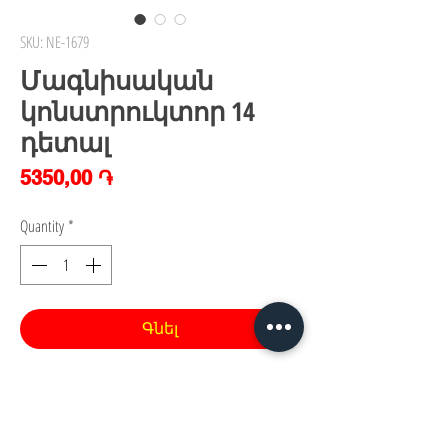
SKU: NE-1679
Մագնիսական
կոնստրուկտոր 14
դետալ
Price
5350,00 ֏
Quantity
*
Գնել