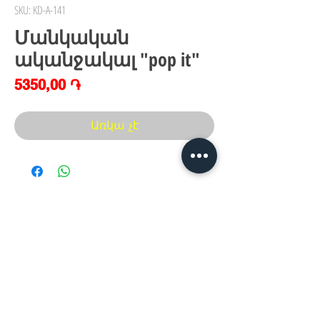
SKU: KD-A-141
Մանկական
ականջակալ "pop it"
Price
5350,00 ֏
Առկա չէ
Հայաստան, Երևան,
Խանութ սրահ՝
Երվանդ Քոչար 5/2(կենտրոն)
Հ
եռ.՝ +374 44
30 20 10
xaxaliqner.am@gmail.com
Խաղալիքների ամենից մեծ տեսականին
հայաստանում