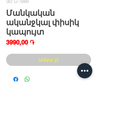
SKU: GT-10449
Մանկական
ականջկալ փիսիկ
կապույտ
Price
3990,00 ֏
Առկա չէ
Հայաստան, Երևան,
Խանութ սրահ՝
Երվանդ Քոչար 5/2(կենտրոն)
Հ
եռ.՝ +374 44
30 20 10
xaxaliqner.am@gmail.com
Խաղալիքների ամենից մեծ տեսականին