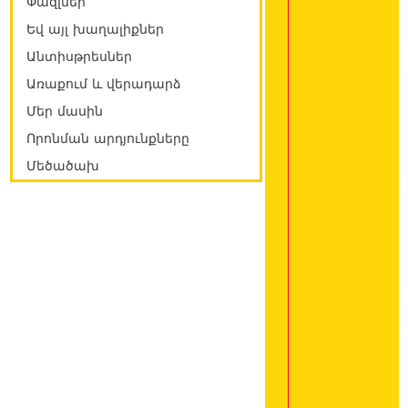
Փազլներ
Եվ այլ խաղալիքներ
Անտիսթրեսներ
Առաքում և վերադարձ
Մեր մասին
Որոնման արդյունքները
Մեծածախ