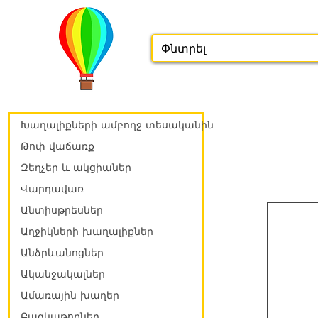
Խաղալիքների ամբողջ տեսականին
Թոփ վաճառք
Զեղչեր և ակցիաներ
Վարդավառ
Անտիսթրեսներ
Աղջիկների խաղալիքներ
Անձրևանոցներ
Ականջակալներ
Ամառային խաղեր
Բազկաթոռներ