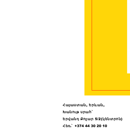
Հայաստան, Երևան,
Խանութ սրահ՝
Երվանդ Քոչար 5/2(կենտրոն)
Հ
եռ.՝ +374 44
30 20 10