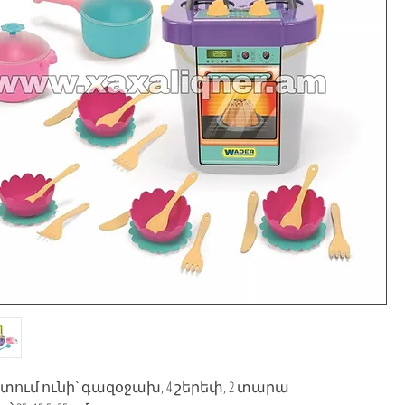
տում ունի՝ գազօջախ, 4 շերեփ, 2 տարա
