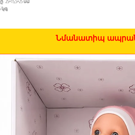
25×15,5×25 սմ

5 կգ
Նմանատիպ ապրան