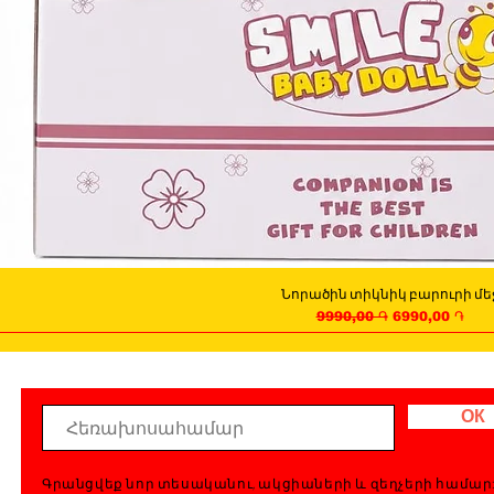
Նորածին տիկնիկ բարուրի մե
Quick View
Regular Price
Sale Price
9990,00 ֏
6990,00 ֏
ОК
Գրանցվեք նոր տեսականու, ակցիաների և զեղչերի համար