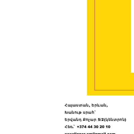
Հայաստան, Երևան,
Խանութ սրահ՝
Երվանդ Քոչար 5/2(կենտրոն)
Հ
եռ.՝ +374 44
30 20 10