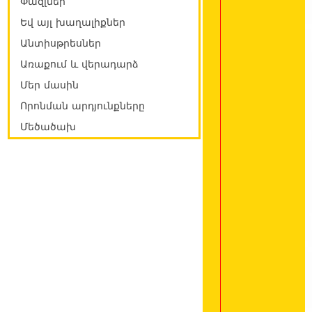
Փազլներ
Եվ այլ խաղալիքներ
Անտիսթրեսներ
Առաքում և վերադարձ
Մեր մասին
Որոնման արդյունքները
Մեծածախ