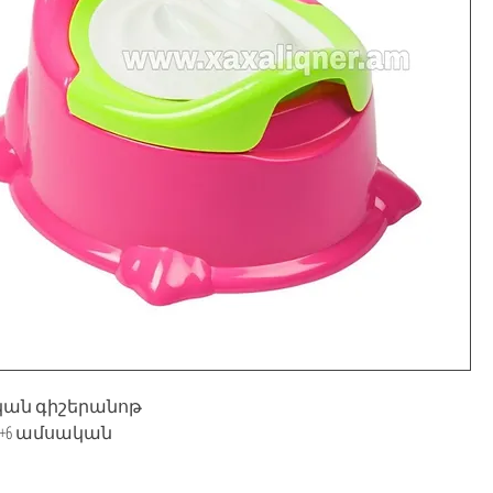
ան գիշերանոթ
+6 ամսական