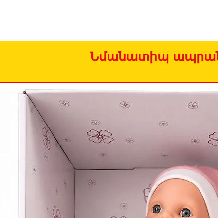
Նմանատիպ ապրան