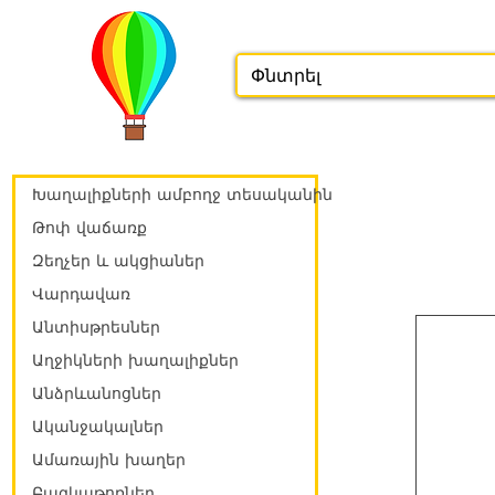
Խաղալիքների ամբողջ տեսականին
Թոփ վաճառք
Զեղչեր և ակցիաներ
Վարդավառ
Անտիսթրեսներ
Աղջիկների խաղալիքներ
Անձրևանոցներ
Ականջակալներ
Ամառային խաղեր
Բազկաթոռներ