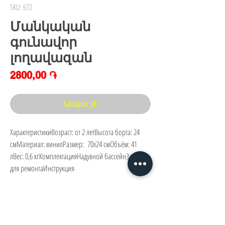
SKU: 672
Մանկական
գունավոր
լողավազան
Price
2800,00 ֏
Առկա չէ
ХарактеристикиВозраст: от 2 летВысота борта: 24 
смМатериал: винилРазмер:  70х24 смОбъём: 41 
лВес: 0,6 кгКомплектацияНадувной бассейнЗаплатка 
для ремонтаИнструкция