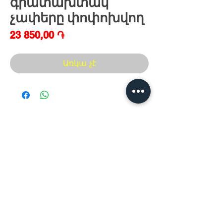
գրատախտակ
չափերը փոփոխվող
Price
23 850,00 ֏
Առկա չէ
Հայաստան, Երևան,
Խանութ սրահ՝
Երվանդ Քոչար 5/2(կենտրոն)
Հ
եռ.՝ +374 44
30 20 10
xaxaliqner.am@gmail.com
Խաղալիքների ամենից մեծ տեսականին
հայաստանում
www.xaxaliqner.am