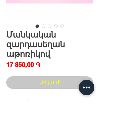
Մանկական
զարդասեղան
աթոռիկով
Price
17 850,00 ֏
Առկա չէ
Հայաստան, Երևան,
Խանութ սրահ՝