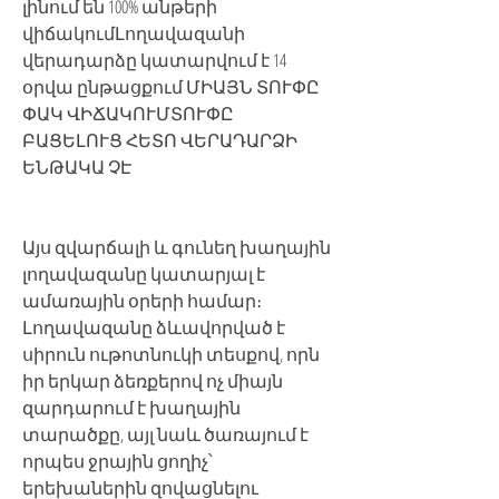
լինում են 100% անթերի
վիճակումԼողավազանի
վերադարձը կատարվում է 14
օրվա ընթացքում ՄԻԱՅՆ ՏՈՒՓԸ
ՓԱԿ ՎԻՃԱԿՈՒՄՏՈՒՓԸ
ԲԱՑԵԼՈՒՑ ՀԵՏՈ ՎԵՐԱԴԱՐՁԻ
ԵՆԹԱԿԱ ՉԷ
Այս զվարճալի և գունեղ խաղային
լողավազանը կատարյալ է
ամառային օրերի համար։
Լողավազանը ձևավորված է
սիրուն ութոտնուկի տեսքով, որն
իր երկար ձեռքերով ոչ միայն
զարդարում է խաղային
տարածքը, այլ նաև ծառայում է
որպես ջրային ցողիչ՝
երեխաներին զովացնելու