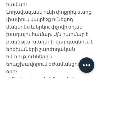
համար։
Լողավազանն ունի փոքրիկ սահք,
փափուկ վայրէջք ունեցող
մակերես և երկու փչովի օղակ
խաղալու համար։ Այն հարմար է
բացօթյա խաղերի, զարգացնում է
երեխաների շարժողական
հմտությունները և
երաշխավորում է ժամանցով լի
օրը։
✅ Ունի ջրի ցողիչ՝ միացման
հնարավորություն պարտեզի
խողովակին
✅ Փափուկ և անվտանգ վայրէջք
սահքի ներքևում
✅ Ներառված են 2 խաղային օղակ
✅ Սահք և լողավազան՝ մեկտեղ
✅ Հարմար է 2-5 տարեկան
երեխաների համար