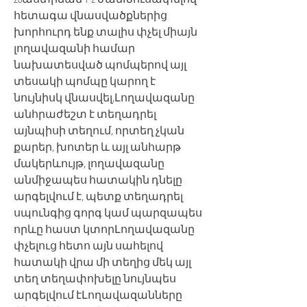
հետագա վնասվածքներից
խորհուրդ ենք տալիս փչել միայն
լողավազանի համար
նախատեսված պոմպերով այլ
տեսակի պոմպը կարող է
նույնիսկ վնասվել,Լողավազանը
անհրաժեշտ է տեղադրել
այնպիսի տեղում, որտեղ չկան
քարեր, խոտեր և այլ անհարթ
մակերևույթ, լողավազանը
անմիջապես հատակին դնելը
արգելվում է, պետք տեղադրել
սպունգից գորգ կամ պարզապես
որևը հաստ կտորԼողավազանը
փչելուց հետո այն սահելով
հատակի վրա մի տեղից մեկ այլ
տեղ տեղափոխելը նույնպես
արգելվում էԼողավազանները