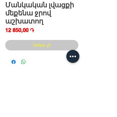
Մանկական լվացքի
մեքենա ջրով
աշխատող
Price
12 850,00 ֏
Առկա չէ
Հայաստան, Երևան,
Խանութ սրահ՝
Երվանդ Քոչար 5/2(կենտրոն)
Հ
եռ.՝ +374 44
30 20 10
xaxaliqner.am@gmail.com
Խաղալիքների ամենից մեծ տեսականին
հայաստանում