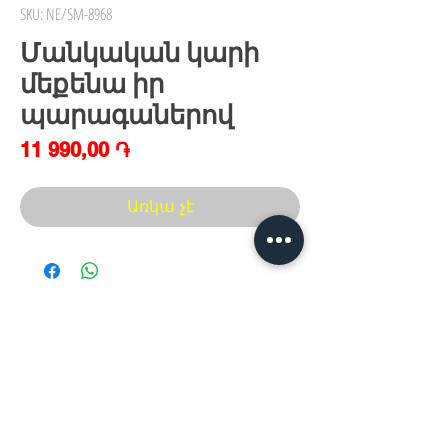
SKU: NE/SM-8968
Մանկական կարի
մեքենա իր
պարագաներով
Price
11 990,00 ֏
Առկա չէ
Հայաստան, Երևան,
Խանութ սրահ՝
Երվանդ Քոչար 5/2(կենտրոն)
Հ
եռ.՝ +374 44
30 20 10
xaxaliqner.am@gmail.com
Խաղալիքների ամենից մեծ տեսականին