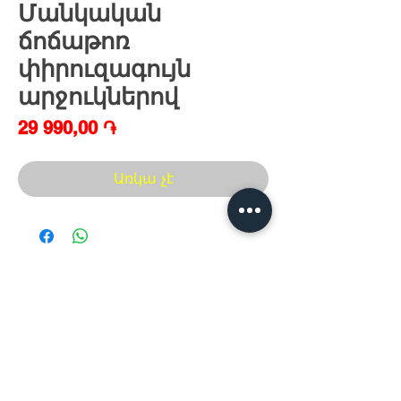
Մանկական
ճոճաթոռ
փիրուզագույն
արջուկներով
Price
29 990,00 ֏
Առկա չէ
Հայաստան, Երևան,
Խանութ սրահ՝
Երվանդ Քոչար 5/2(կենտրոն)
Հ
եռ.՝ +374 44
30 20 10
xaxaliqner.am@gmail.com
Խաղալիքների ամենից մեծ տեսականին