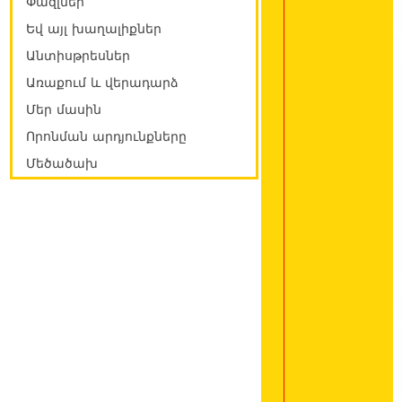
Փազլներ
Եվ այլ խաղալիքներ
Անտիսթրեսներ
Առաքում և վերադարձ
Մեր մասին
Որոնման արդյունքները
Մեծածախ