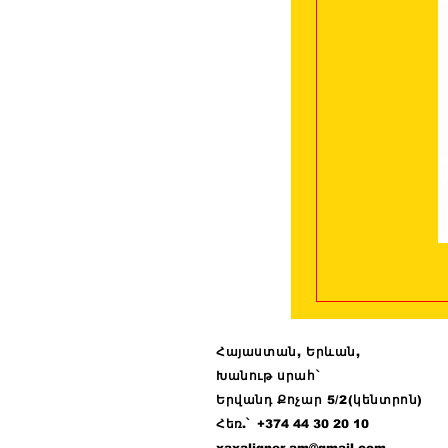
Հայաստան, Երևան,
Խանութ սրահ՝
Երվանդ Քոչար 5/2(կենտրոն)
Հ
եռ.՝ +374 44
30 20 10