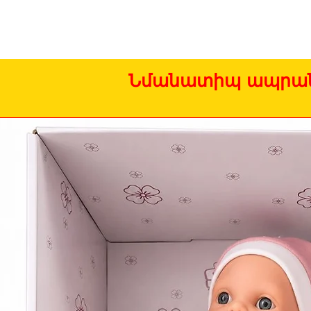
Նմանատիպ ապրան