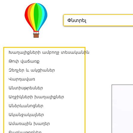
Խաղալիքների ամբողջ տեսականին
Թոփ վաճառք
Զեղչեր և ակցիաներ
Վարդավառ
Անտիսթրեսներ
Աղջիկների խաղալիքներ
Անձրևանոցներ
Ականջակալներ
Ամառային խաղեր
Բազկաթոռներ