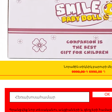
Նորածին տիկնիկ բարուրի մե
Quick View
Regular Price
Sale Price
9990,00 ֏
6990,00 ֏
ОК
Գրանցվեք նոր տեսականու, ակցիաների և զեղչերի համար