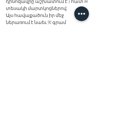
դինոզավրը աշխատում է 3 հատ AA
տեսակի մարտկոցներով:
Այս հավաքածուն իր մեջ
ներառում է նաեւ 90 գրամ
պղպջակի պատրաստի 2
հեղուկով։
Հայաստան, Երևան,
Խանութ սրահ՝
Երվանդ Քոչար 5/2(կենտրոն)
Հ
եռ.՝ +374 44
30 20 10
xaxaliqner.am@gmail.com
Խաղալիքների ամենից մեծ տեսականին
հայաստանում
www.xaxaliqner.am