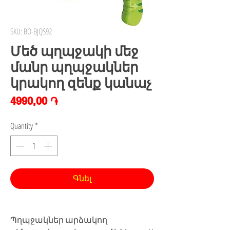
SKU: BO-BJQS92
Մեծ պղպջակի մեջ
մանր պղպջակներ
կրակող զենք կանաչ
Price
4990,00 ֏
Quantity
*
Գնել
Պղպջակներ արձակող