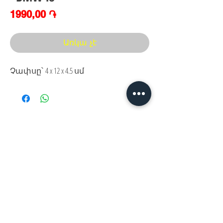
Price
1990,00 ֏
Առկա չէ
Չափսը՝ 4 x 12 x 4.5 սմ
Հայաստան, Երևան,
Խանութ սրահ՝
Երվանդ Քոչար 5/2(կենտրոն)
Հ
եռ.՝ +374 44
30 20 10
xaxaliqner.am@gmail.com
Խաղալիքների ամենից մեծ տեսականին
հայաստանում
www.xaxaliqner.am