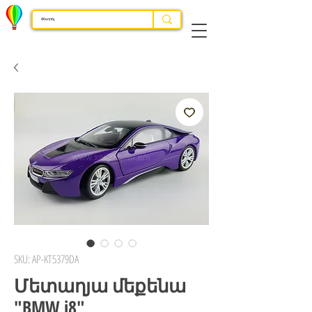
SKU: AP-KT5379DA
Մետաղյա մեքենա
"BMW i8"