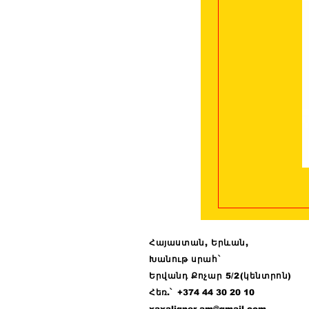
Հայաստան, Երևան,
Խանութ սրահ՝
Երվանդ Քոչար 5/2(կենտրոն)
Հ
եռ.՝ +374 44
30 20 10