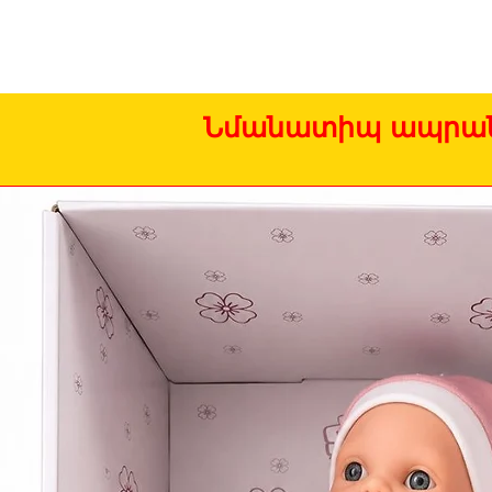
Նմանատիպ ապրան