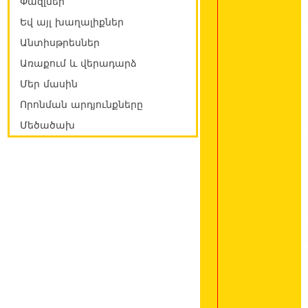
Փազլներ
Եվ այլ խաղալիքներ
Անտիսթրեսներ
Առաքում և վերադարձ
Մեր մասին
Որոնման արդյունքները
Մեծածախ