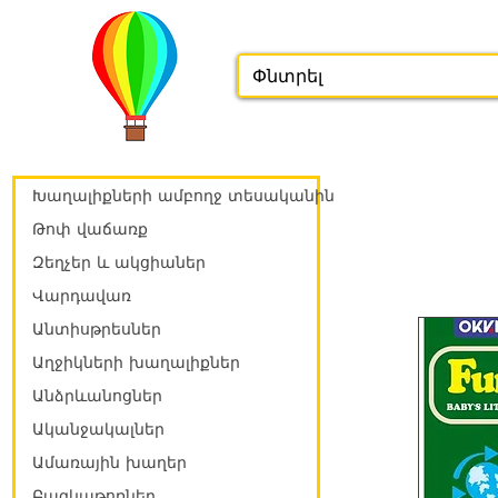
Խաղալիքների ամբողջ տեսականին
Թոփ վաճառք
Զեղչեր և ակցիաներ
Վարդավառ
Անտիսթրեսներ
Աղջիկների խաղալիքներ
Անձրևանոցներ
Ականջակալներ
Ամառային խաղեր
Բազկաթոռներ