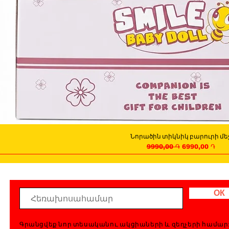
Նորածին տիկնիկ բարուրի մե
Quick View
Regular Price
Sale Price
9990,00 ֏
6990,00 ֏
ОК
Գրանցվեք նոր տեսականու, ակցիաների և զեղչերի համար