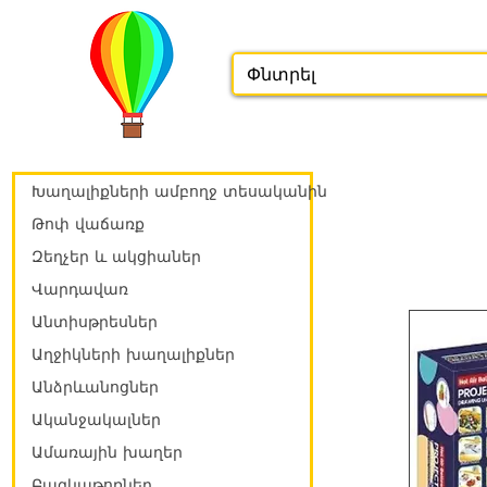
Խաղալիքների ամբողջ տեսականին
Թոփ վաճառք
Զեղչեր և ակցիաներ
Վարդավառ
Անտիսթրեսներ
Աղջիկների խաղալիքներ
Անձրևանոցներ
Ականջակալներ
Ամառային խաղեր
Բազկաթոռներ