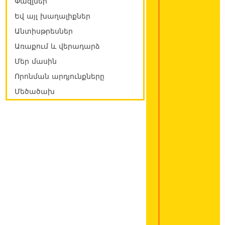
Փազլներ
Եվ այլ խաղալիքներ
Անտիսթրեսներ
Առաքում և վերադարձ
Մեր մասին
Որոնման արդյունքները
Մեծածախ