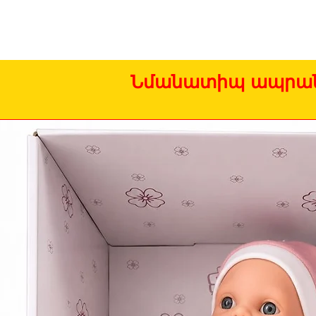
Նմանատիպ ապրան