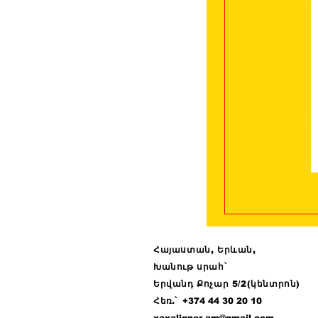
Հայաստան, Երևան,
Խանութ սրահ՝
Երվանդ Քոչար 5/2(կենտրոն)
Հ
եռ.՝ +374 44
30 20 10