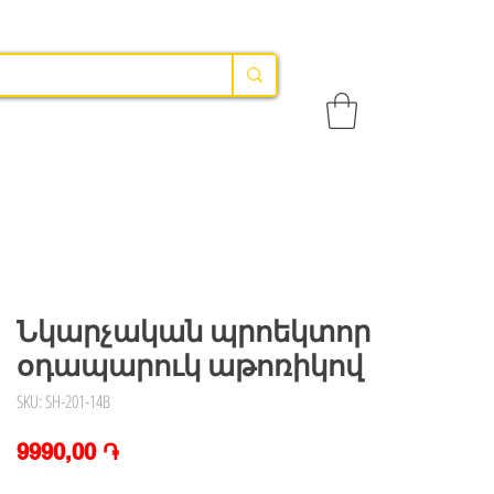
Նկարչական պրոեկտոր
օդապարուկ աթոռիկով
SKU: SH-201-14B
Price
9990,00 ֏