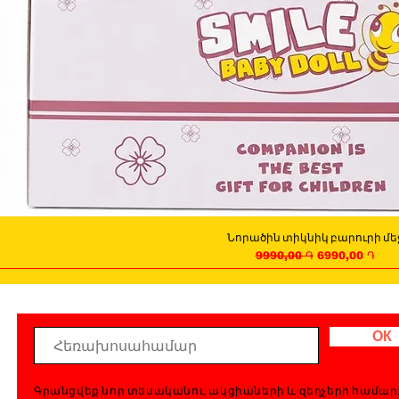
Նորածին տիկնիկ բարուրի մե
Quick View
Regular Price
Sale Price
9990,00 ֏
6990,00 ֏
ОК
Գրանցվեք նոր տեսականու, ակցիաների և զեղչերի համար