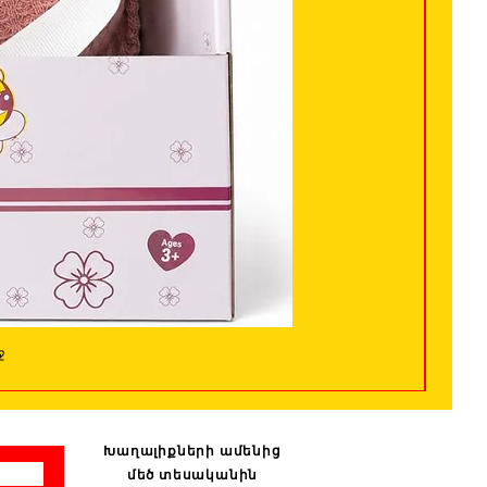
ջ
Խաղալիքների ամենից
մեծ տեսականին