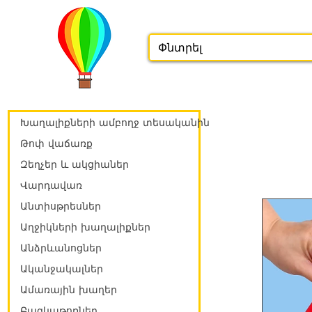
Խաղալիքների ամբողջ տեսականին
Թոփ վաճառք
Զեղչեր և ակցիաներ
Վարդավառ
Անտիսթրեսներ
Աղջիկների խաղալիքներ
Անձրևանոցներ
Ականջակալներ
Ամառային խաղեր
Բազկաթոռներ