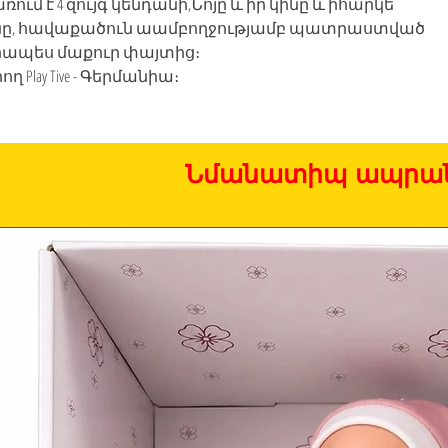
ռում է 4 զույգ կենդանի,Նոյը և իր կինը և իհարկե 
, հավաքածուն աամբողջությամբ պատրաստված 
գիապես մաքուր փայտից։

 Play Tive - Գերմանիա։
Նմանատիպ ապրան