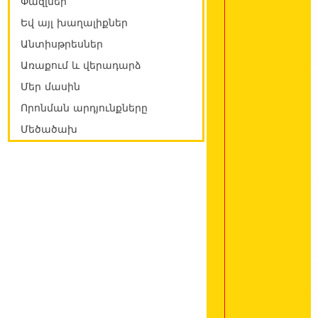
Փազլներ
Եվ այլ խաղալիքներ
Անտիսթրեսներ
Առաքում և վերադարձ
Մեր մասին
Որոնման արդյունքները
Մեծածախ